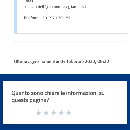
Email
:
pina.iannielli@comune.avigliano.pz.it
Telefono
: +39 0971 701 871
Ultimo aggiornamento:
04 febbraio 2022, 09:22
Quanto sono chiare le informazioni su
questa pagina?
Valuta da 1 a 5 stelle la pagina
Valuta 1 stelle su 5
Valuta 2 stelle su 5
Valuta 3 stelle su 5
Valuta 4 stelle su 5
Valuta 5 stelle su 5