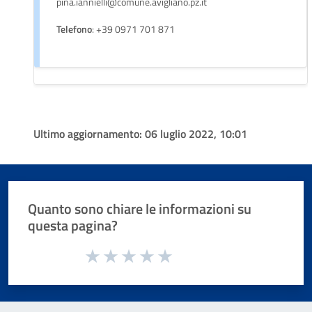
pina.iannielli@comune.avigliano.pz.it
Telefono
: +39 0971 701 871
Ultimo aggiornamento:
06 luglio 2022, 10:01
Quanto sono chiare le informazioni su
questa pagina?
Valuta da 1 a 5 stelle la pagina
Valuta 1 stelle su 5
Valuta 2 stelle su 5
Valuta 3 stelle su 5
Valuta 4 stelle su 5
Valuta 5 stelle su 5