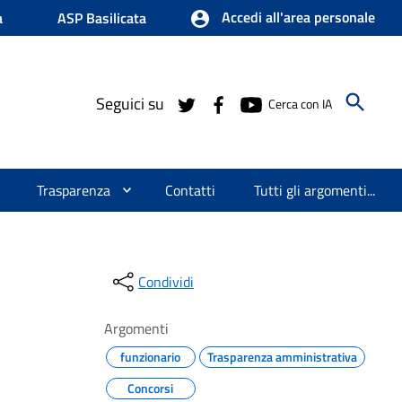
Accedi all'area personale
a
ASP Basilicata
Seguici su
Cerca con IA
Trasparenza
Contatti
Tutti gli argomenti...
Condividi
Argomenti
funzionario
Trasparenza amministrativa
Concorsi