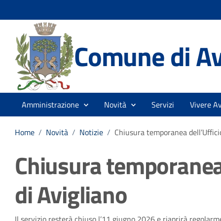
Comune di Av
Amministrazione
Novità
Servizi
Vivere Av
Home
/
Novità
/
Notizie
/
Chiusura temporanea dell’Uffici
Chiusura temporanea 
di Avigliano
Il servizio resterà chiuso l’11 giugno 2026 e riaprirà regolarm