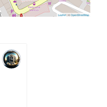
Leaflet
| ©
OpenStreetMap