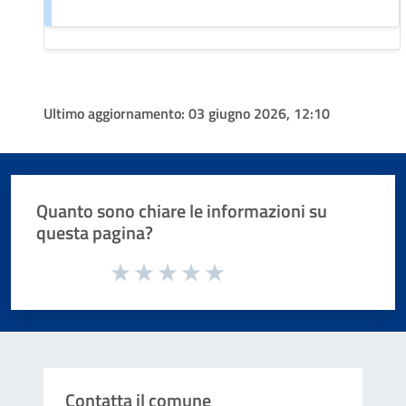
Ultimo aggiornamento:
03 giugno 2026, 12:10
Quanto sono chiare le informazioni su
questa pagina?
Valuta da 1 a 5 stelle la pagina
Valuta 1 stelle su 5
Valuta 2 stelle su 5
Valuta 3 stelle su 5
Valuta 4 stelle su 5
Valuta 5 stelle su 5
Contatta il comune