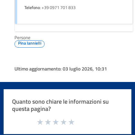
Telefono
: +39 0971 701 833
Persone
Pina Iannielli
Ultimo aggiornamento:
03 luglio 2026, 10:31
Quanto sono chiare le informazioni su
questa pagina?
Valuta da 1 a 5 stelle la pagina
Valuta 1 stelle su 5
Valuta 2 stelle su 5
Valuta 3 stelle su 5
Valuta 4 stelle su 5
Valuta 5 stelle su 5