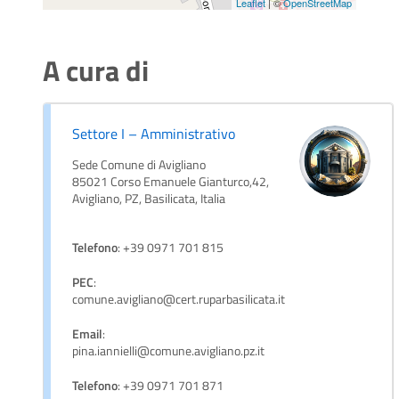
Leaflet
| ©
OpenStreetMap
A cura di
Settore I – Amministrativo
Sede Comune di Avigliano
85021 Corso Emanuele Gianturco,42,
Avigliano, PZ, Basilicata, Italia
Telefono
: +39 0971 701 815
PEC
:
comune.avigliano@cert.ruparbasilicata.it
Email
:
pina.iannielli@comune.avigliano.pz.it
Telefono
: +39 0971 701 871