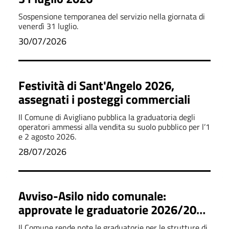
Sospensione temporanea del servizio nella giornata di
venerdì 31 luglio.
30/07/2026
Festività di Sant'Angelo 2026,
assegnati i posteggi commerciali
Il Comune di Avigliano pubblica la graduatoria degli
operatori ammessi alla vendita su suolo pubblico per l’1
e 2 agosto 2026.
28/07/2026
Avviso-Asilo nido comunale:
approvate le graduatorie 2026/2027
per l'iscrizione
Il Comune rende note le graduatorie per le strutture di