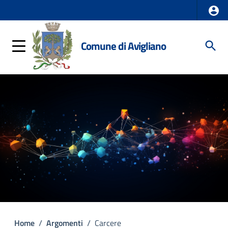
Comune di Avigliano
Home
/
Argomenti
/
Carcere