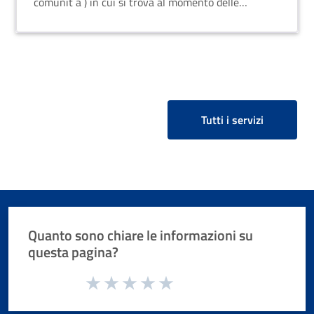
comunit à ) in cui si trova al momento delle
consultazioni elettorali.
Tutti i servizi
Quanto sono chiare le informazioni su
questa pagina?
Valuta da 1 a 5 stelle la pagina
Valuta 1 stelle su 5
Valuta 2 stelle su 5
Valuta 3 stelle su 5
Valuta 4 stelle su 5
Valuta 5 stelle su 5