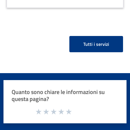
Tutti i servizi
Quanto sono chiare le informazioni su
questa pagina?
Valuta da 1 a 5 stelle la pagina
Valuta 1 stelle su 5
Valuta 2 stelle su 5
Valuta 3 stelle su 5
Valuta 4 stelle su 5
Valuta 5 stelle su 5