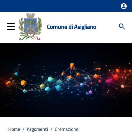
Comune di Avigliano
Home
/
Argomenti
/
Cremazione