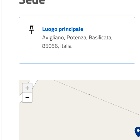
Luogo principale
Avigliano, Potenza, Basilicata,
85056, Italia
+
−