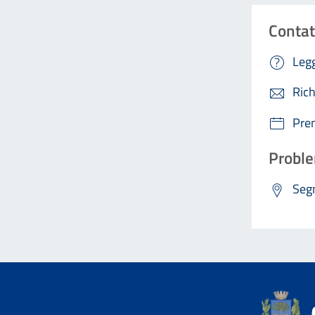
Contat
Legg
Rich
Pre
Proble
Segn