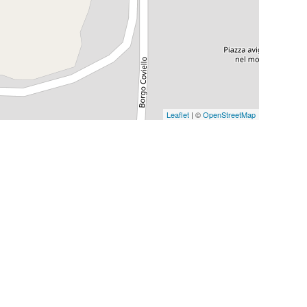
Leaflet
| ©
OpenStreetMap