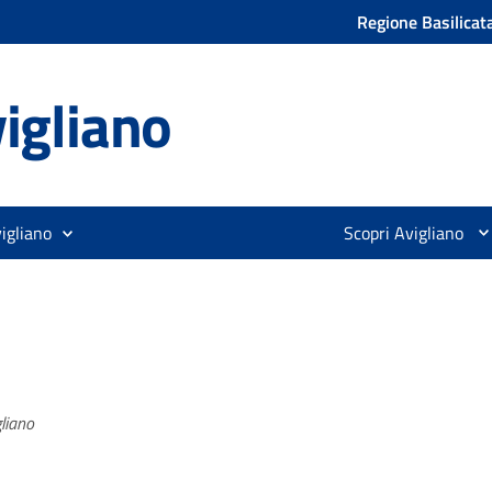
Regione Basilicat
igliano
igliano
Scopri Avigliano
liano