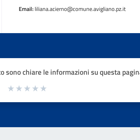
Email:
liliana.acierno@comune.avigliano.pz.it
o sono chiare le informazioni su questa pagin
1 a 5 stelle la pagina
Valuta 1 stelle su 5
Valuta 2 stelle su 5
Valuta 3 stelle su 5
Valuta 4 stelle su 5
Valuta 5 stelle su 5