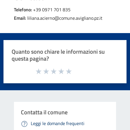
Telefono:
+39 0971 701 835
Email:
liliana.acierno@comune.avigliano.pz.it
Quanto sono chiare le informazioni su
questa pagina?
Valuta da 1 a 5 stelle la pagina
Valuta 1 stelle su 5
Valuta 2 stelle su 5
Valuta 3 stelle su 5
Valuta 4 stelle su 5
Valuta 5 stelle su 5
Contatta il comune
Leggi le domande frequenti