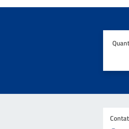
Quant
Valuta da 
Contat