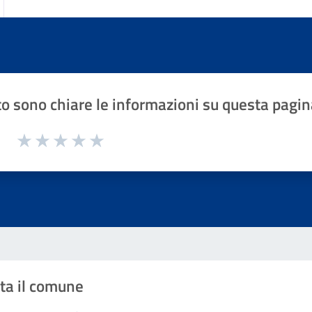
o sono chiare le informazioni su questa pagin
1 a 5 stelle la pagina
Valuta 1 stelle su 5
Valuta 2 stelle su 5
Valuta 3 stelle su 5
Valuta 4 stelle su 5
Valuta 5 stelle su 5
ta il comune