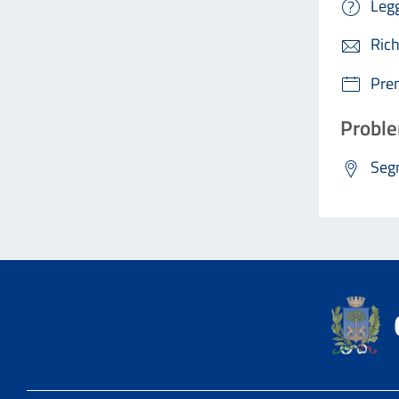
Legg
Rich
Pre
Proble
Segn