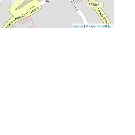
Leaflet
| ©
OpenStreetMap