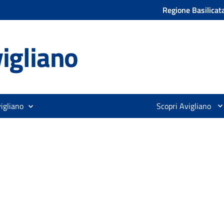
Regione Basilicat
igliano
igliano
Scopri Avigliano