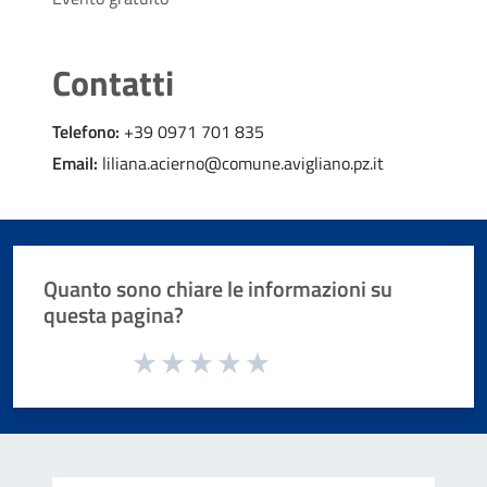
Contatti
Telefono:
+39 0971 701 835
Email:
liliana.acierno@comune.avigliano.pz.it
Quanto sono chiare le informazioni su
questa pagina?
Valuta da 1 a 5 stelle la pagina
Valuta 1 stelle su 5
Valuta 2 stelle su 5
Valuta 3 stelle su 5
Valuta 4 stelle su 5
Valuta 5 stelle su 5