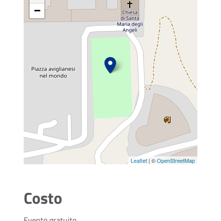
−
Leaflet
| ©
OpenStreetMap
Costo
Evento gratuito