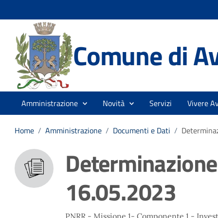
Comune di Av
Amministrazione
Novità
Servizi
Vivere Av
Home
/
Amministrazione
/
Documenti e Dati
/
Determinaz
Determinazione 
16.05.2023
PNRR - Missione 1- Componente 1 - Investim