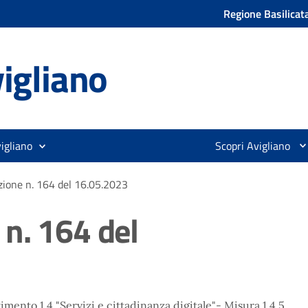
Regione Basilicat
igliano
igliano
Scopri Avigliano
ione n. 164 del 16.05.2023
n. 164 del
ento 1.4 "Servizi e cittadinanza digitale"- Misura 1.4.5