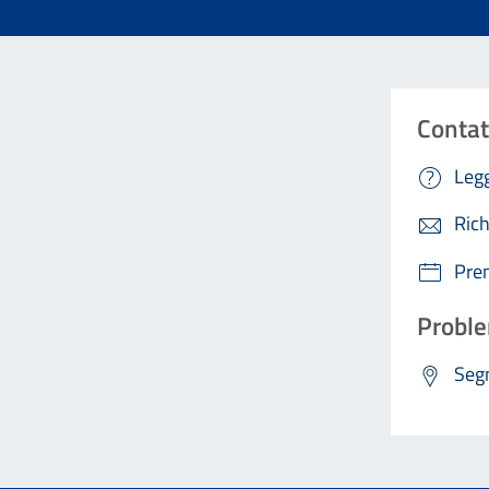
Contat
Legg
Rich
Pre
Proble
Segn