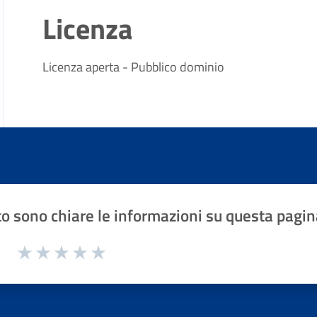
Licenza
Licenza aperta - Pubblico dominio
o sono chiare le informazioni su questa pagin
1 a 5 stelle la pagina
Valuta 1 stelle su 5
Valuta 2 stelle su 5
Valuta 3 stelle su 5
Valuta 4 stelle su 5
Valuta 5 stelle su 5