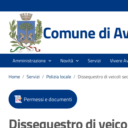
Comune di Av
Amministrazione
Novità
Servizi
Vivere Av
Home
/
Servizi
/
Polizia locale
/
Dissequestro di veicoli se
Permessi e documenti
Dissequestro di veicol