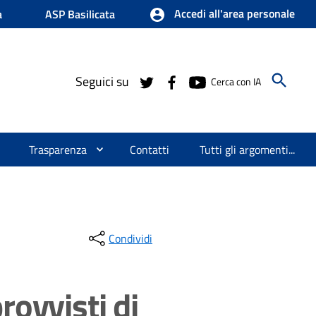
Accedi all'area personale
a
ASP Basilicata
Seguici su
Cerca con IA
Trasparenza
Contatti
Tutti gli argomenti...
Condividi
rovvisti di