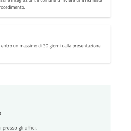
sarie integrazioni. Il comune ti invierà una richiesta
procedimento.
 entro un massimo di 30 giorni dalla presentazione
e
resso gli uffici.