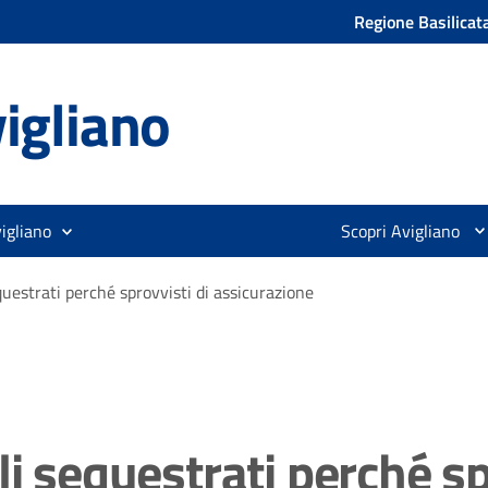
Regione Basilicat
igliano
igliano
Scopri Avigliano
questrati perché sprovvisti di assicurazione
i sequestrati perché sp