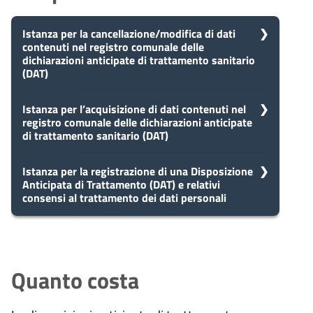
Istanza per la cancellazione/modifica di dati
contenuti nel registro comunale delle
dichiarazioni anticipate di trattamento sanitario
(DAT)
5
Istanza per l’acquisizione di dati contenuti nel
Presa in carico
registro comunale delle dichiarazioni anticipate
Dopo aver presentato la tua
giorni
di trattamento sanitario (DAT)
richiesta, il comune avvia il
procedimento e prenderà in carico
la tua domanda in 5 giorni.
5
Istanza per la registrazione di una Disposizione
Presa in carico
Anticipata di Trattamento (DAT) e relativi
Dopo aver presentato la tua
giorni
consensi al trattamento dei dati personali
richiesta, il comune avvia il
procedimento e prenderà in carico
10
Eventuale richiesta di
la tua domanda in 5 giorni.
5
Presa in carico
integrazioni
giorni
Dopo aver presentato la tua
giorni
Durante l'istruttoria, potrebbero
richiesta, il comune avvia il
Quanto costa
essere necessarie integrazioni. Il
procedimento e prenderà in carico
10
comune ti invierà una richiesta di
Eventuale richiesta di
la tua domanda in 5 giorni.
integrazioni entro 10 giorni
integrazioni
giorni