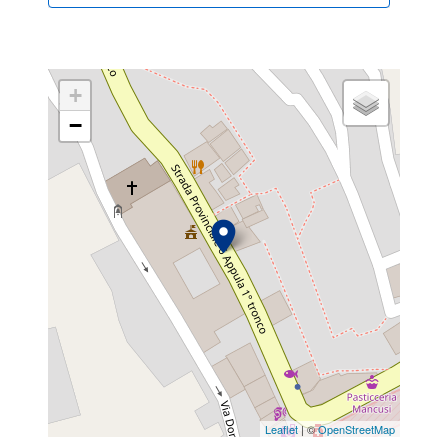
+
−
Leaflet
| ©
OpenStreetMap