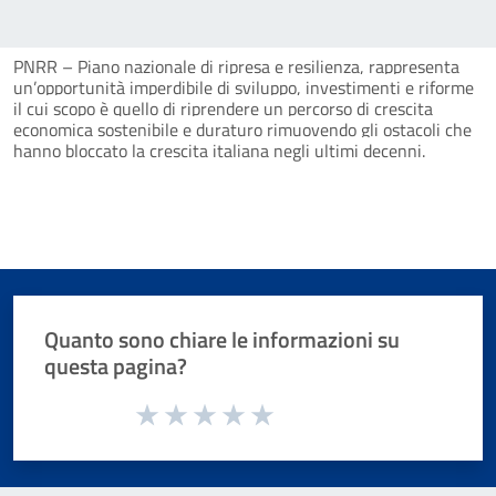
PNRR – Piano nazionale di ripresa e resilienza, rappresenta
un’opportunità imperdibile di sviluppo, investimenti e riforme
il cui scopo è quello di riprendere un percorso di crescita
economica sostenibile e duraturo rimuovendo gli ostacoli che
hanno bloccato la crescita italiana negli ultimi decenni.
Quanto sono chiare le informazioni su
questa pagina?
Valuta da 1 a 5 stelle la pagina
Valuta 1 stelle su 5
Valuta 2 stelle su 5
Valuta 3 stelle su 5
Valuta 4 stelle su 5
Valuta 5 stelle su 5