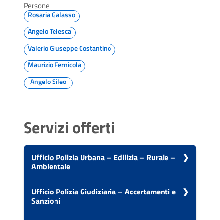
Persone
Rosaria Galasso
Angelo Telesca
Valerio Giuseppe Costantino
Maurizio Fernicola
Angelo Sileo
Servizi offerti
Ufficio Polizia Urbana – Edilizia – Rurale –
Ambientale
Vai alla scheda di: Ufficio Polizia Urbana –
Ufficio Polizia Giudiziaria – Accertamenti e
Edilizia – Rurale – Ambientale
Sanzioni
Istanza di accesso civico
Vai alla scheda di: Ufficio Polizia Giudiziaria –