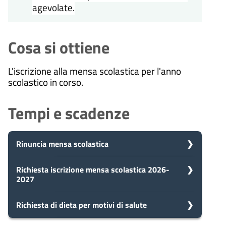
agevolate.
Cosa si ottiene
L'iscrizione alla mensa scolastica per l'anno
scolastico in corso.
Tempi e scadenze
Rinuncia mensa scolastica
5
Richiesta iscrizione mensa scolastica 2026-
Presa in carico
2027
Dopo aver presentato la tua
giorni
richiesta, il comune avvia il
procedimento e prenderà in carico
5
Richiesta di dieta per motivi di salute
Presa in carico
la tua domanda in 5 giorni.
Dopo aver presentato la tua
giorni