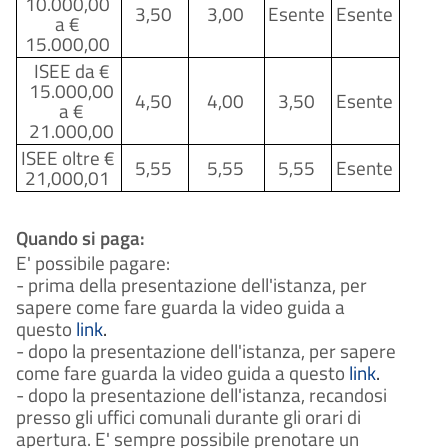
10.000,00
sarà concluso entro un massimo
3,50
3,00
Esente
Esente
a €
di 30 giorni dalla presentazione
dell'istanza.
15.000,00
ISEE
da €
15.000,00
4,50
4,00
3,50
Esente
a €
21.000,00
ISEE oltre
€
5,55
5,55
5,55
Esente
21,000,01
Quando si paga:
E' possibile pagare:
- prima della presentazione dell'istanza, per
sapere come fare guarda la video guida a
questo
link
.
- dopo la presentazione dell'istanza, per sapere
come fare guarda la video guida a questo
link
.
- dopo la presentazione dell'istanza, recandosi
presso gli uffici comunali durante gli orari di
apertura. E' sempre possibile prenotare un